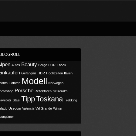
BLOGROLL
Alpen
Beauty
Autos
Berge
DDR
Ebook
Einkaufen
Gefängnis
HDR
Hochzeiten
Italien
Modell
echtal
Lofoten
Norwegen
Porsche
hotoshop
Reflektoren
Seiseralm
Tipp
Toskana
laveblitz
Stasi
Trekking
rlaub
Usedom
Valencia
Val Grande
Winter
oungtimer