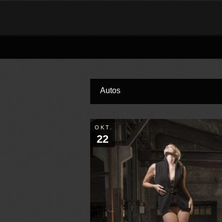
Autos
OKT.
22