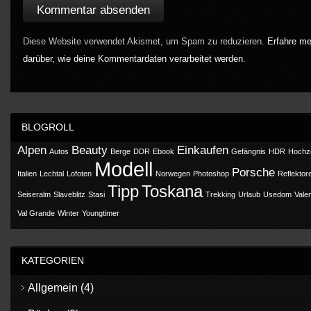
Diese Website verwendet Akismet, um Spam zu reduzieren.
Erfahre me
darüber, wie deine Kommentardaten verarbeitet werden
.
BLOGROLL
Alpen
Beauty
Einkaufen
Autos
Berge
DDR
Ebook
Gefängnis
HDR
Hochze
Modell
Porsche
Italien
Lechtal
Lofoten
Norwegen
Photoshop
Reflektor
Tipp
Toskana
Seiseralm
Slaveblitz
Stasi
Trekking
Urlaub
Usedom
Vale
Val Grande
Winter
Youngtimer
KATEGORIEN
Allgemein
(4)