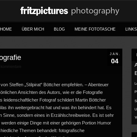
HOME
ÜBER MICH
BLOG
MEINE FOTOTASCHE
LINKS
JAN.
ografie
04
kommentare
0
L
on Steffen „Stilpirat“ Böttcher empfehlen. – Abenteuer
önlichen Ansichten des Autors, wie er die Fotografie
P
s leidenschaftlicher Fotograf schildert Martin Böttcher
S
as ihn weitergebracht hat und was ihn behindert hat. Es
U
en Sinne, sondern eines in Erzählschreibweise. Es ist sehr
Y
e werden einige Dinge mit einer gehörigen Portion Humor
hiedliche Themen behandelt: fotografische