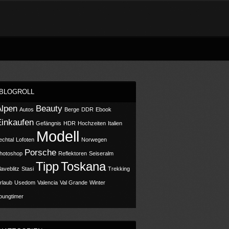
BLOGROLL
Alpen
Beauty
Autos
Berge
DDR
Ebook
Einkaufen
Gefängnis
HDR
Hochzeiten
Italien
Modell
echtal
Lofoten
Norwegen
Porsche
hotoshop
Reflektoren
Seiseralm
Tipp
Toskana
laveblitz
Stasi
Trekking
rlaub
Usedom
Valencia
Val Grande
Winter
oungtimer