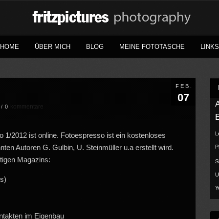
HOME
ÜBER MICH
BLOG
MEINE FOTOTASCHE
LINKS
FEB.
07
kommentare
/
0
L
1/2012 ist online. Fotoespresso ist ein kostenloses
n Autoren G. Gulbin, U. Steinmüller u.a erstellt wird.
P
itigen Magazins:
S
U
s)
Y
ontakten im Eigenbau