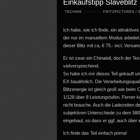
Einkaufstipp Slaveblitz
posted by
TECHNIK
FRITZPICTURES
/
Ich habe, wie ich finde, ein attrakti
der nur im manuellem Modus arbeitet
dieser Blitz mit ca. € 75.- incl. Versa
Er ist zwar ein Chinateil, doch der Tes
vielversprechend.
So habe ich mir dieses Teil gekauft u
EX bauähnlich. Die Verarbeitungsquali
Blitzenergie ist gleich groß wie beim
1/128 über 8 Leistungstufen. Ferner k
nicht brauche. Auch die Ladezeiten de
subjektiven Unterschiede zu dem 580E
eingebaut, so dass er ggf. auch über 
Ich finde das Teil einfach prima!