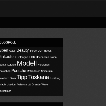
BLOGROLL
Alpen
Beauty
Autos
Berge
DDR
Ebook
Einkaufen
Gefängnis
HDR
Hochzeiten
Italien
Modell
echtal
Lofoten
Norwegen
Porsche
hotoshop
Reflektoren
Seiseralm
Tipp
Toskana
laveblitz
Stasi
Trekking
rlaub
Usedom
Valencia
Val Grande
Winter
oungtimer