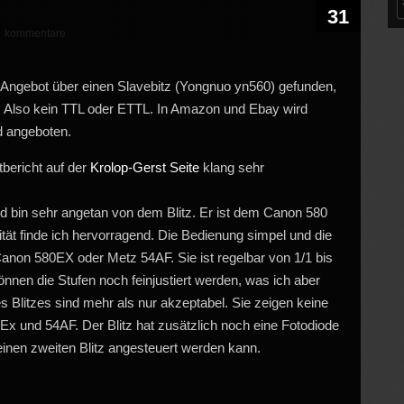
31
kommentare
0
ves Angebot über einen Slavebitz (Yongnuo yn560) gefunden,
. Also kein TTL oder ETTL. In Amazon und Ebay wird
nd angeboten.
tbericht auf der
Krolop-Gerst Seite
klang sehr
nd bin sehr angetan von dem Blitz. Er ist dem Canon 580
tät finde ich hervorragend. Die Bedienung simpel und die
 Canon 580EX oder Metz 54AF. Sie ist regelbar von 1/1 bis
önnen die Stufen noch feinjustiert werden, was ich aber
s Blitzes sind mehr als nur akzeptabel. Sie zeigen keine
x und 54AF. Der Blitz hat zusätzlich noch eine Fotodiode
einen zweiten Blitz angesteuert werden kann.