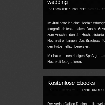
wedding
posted by
FOTOGRAFIE
/
HOCHZEIT
F
Im Juni hatte ich eine Hochzeitsfotogr
fotografisch festzuhalten. Das heißt
zum Anschneiden der Hochzeitstorte 
Hochzeit einfangen. Das Brautpaar To
den Fotos hellauf begeistert.
Mir hat es einen riesigen Spaß gemac
Hochzeit fotografieren.
Kostenlose Ebooks
posted by
BÜCHER
FRITZPICTURES
/
Der Verlag Galileo Design stellt zwe